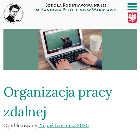
Szukaj:
Przejdź
Szkoła Podstawowa nr 132
do
im. Sándora Petőfiego w Warszawie
/>
/>
/>
/>
treści
Organizacja pracy
zdalnej
Opublikowany
25 października 2020