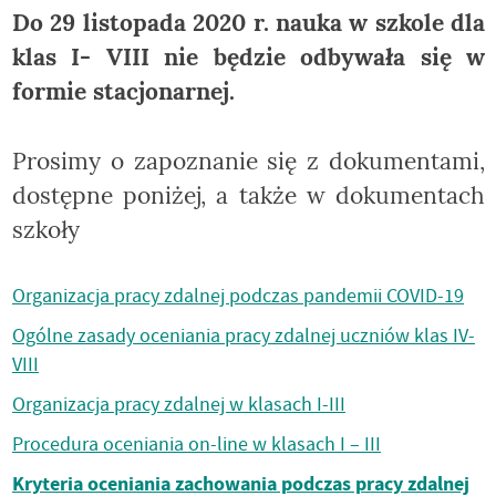
Do 29 listopada 2020 r. nauka w szkole dla
klas I- VIII nie będzie odbywała się w
formie stacjonarnej.
Prosimy o zapoznanie się z dokumentami,
dostępne poniżej, a także w dokumentach
szkoły
Organizacja pracy zdalnej podczas pandemii COVID-19
Ogólne zasady oceniania pracy zdalnej uczniów klas IV-
VIII
Organizacja pracy zdalnej w klasach I-III
Procedura oceniania on-line w klasach I – III
Kryteria oceniania zachowania podczas pracy zdalnej