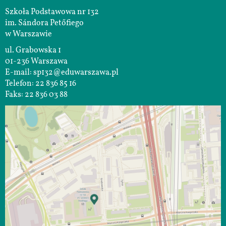
Szkoła Podstawowa nr 132
im. Sándora Petőfiego
w Warszawie
ul. Grabowska 1
01-236 Warszawa
E-mail: sp132@eduwarszawa.pl
Telefon: 22 836 85 16
Faks: 22 836 03 88