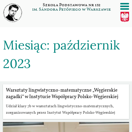
Szukaj:
Przejdź
Szkoła Podstawowa nr 132
do
im. Sándora Petőfiego w Warszawie
/>
/>
/>
/>
treści
Miesiąc:
październik
2023
Warsztaty lingwistyczno-matematyczne „Węgierskie
zagadki” w Instytucie Współpracy Polsko-Węgierskiej
Udział klasy 7b w warsztatach lingwistyczno-matematycznych,
zorganizowanych przez Instytut Współpracy Polsko-Węgierskiej