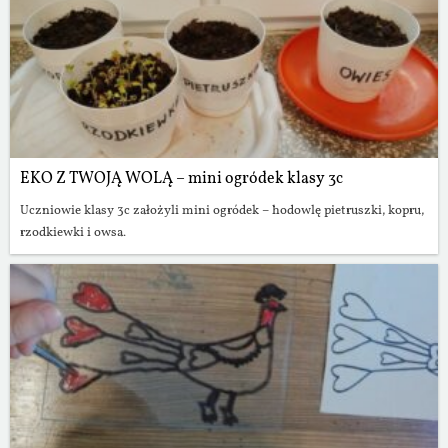
EKO Z TWOJĄ WOLĄ – mini ogródek klasy 3c
Uczniowie klasy 3c założyli mini ogródek – hodowlę pietruszki, kopru,
rzodkiewki i owsa.