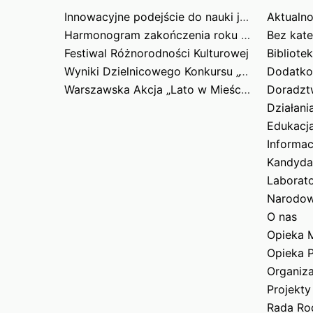
Innowacyjne podejście do nauki języka angielskiego poprzez gry
Aktualno
Harmonogram zakończenia roku szkolnego 2025/2026
Bez kate
Festiwal Różnorodności Kulturowej
Bibliote
Wyniki Dzielnicowego Konkursu „Tropiciele Tajemnic Woli”
Dodatko
Warszawska Akcja „Lato w Mieście”
Doradz
Działani
Informac
Kandyda
Laborato
O nas
Opieka 
Opieka 
Organiz
Projekty
Rada Ro