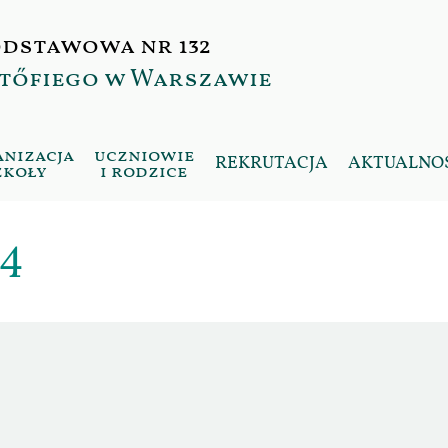
odstawowa nr 132
etőfiego w Warszawie
nizacja
uczniowie
REKRUTACJA
AKTUALNO
zkoły
i rodzice
24