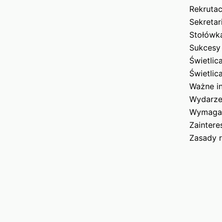
Rekrutac
Sekretar
Stołówk
Sukcesy
Świetlic
Świetlic
Ważne i
Wydarze
Wymagan
Zainter
Zasady r