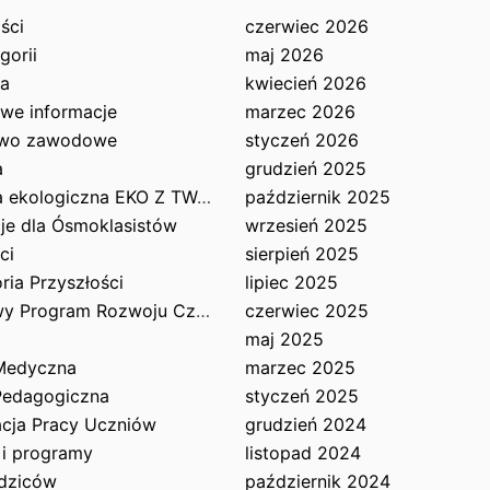
ści
czerwiec 2026
gorii
maj 2026
ka
kwiecień 2026
we informacje
marzec 2026
two zawodowe
styczeń 2026
a
grudzień 2025
Edukacja ekologiczna EKO Z TWOJĄ WOLĄ
październik 2025
je dla Ósmoklasistów
wrzesień 2025
ci
sierpień 2025
ria Przyszłości
lipiec 2025
Narodowy Program Rozwoju Czytelnictwa
czerwiec 2025
maj 2025
Medyczna
marzec 2025
Pedagogiczna
styczeń 2025
acja Pracy Uczniów
grudzień 2024
 i programy
listopad 2024
dziców
październik 2024