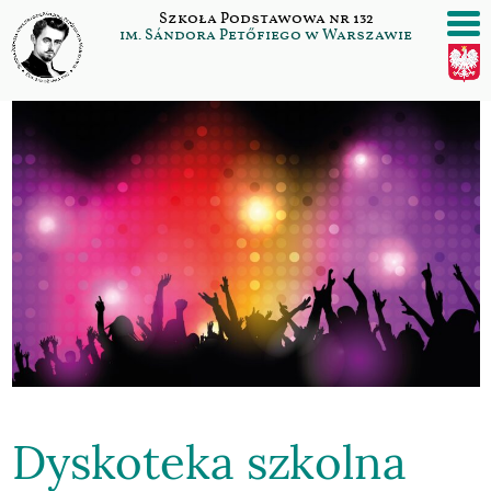
Szukaj:
Przejdź
Szkoła Podstawowa nr 132
do
im. Sándora Petőfiego w Warszawie
/>
/>
/>
/>
treści
Dyskoteka szkolna